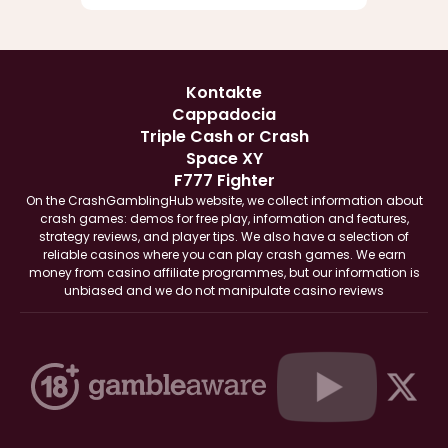
Kontakte
Cappadocia
Triple Cash or Crash
Space XY
F777 Fighter
On the CrashGamblingHub website, we collect information about
crash games: demos for free play, information and features,
strategy reviews, and player tips. We also have a selection of
reliable casinos where you can play crash games. We earn
money from casino affiliate programmes, but our information is
unbiased and we do not manipulate casino reviews