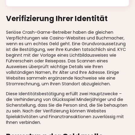
Verifizierung Ihrer Identität
Seriöse Crash-Game-Betreiber haben die gleichen
Verpflichtungen wie Casino-Websites und Buchmacher,
wenn es um echtes Geld geht. Eine Grundvoraussetzung
ist die Bestätigung, wer ihre Kunden tatsächlich sind. KYC
beginnt mit der Vorlage eines Lichtbildausweises wie
Führerschein oder Reisepass. Das Scannen eines
Ausweises überprüft wichtige Details wie Ihren
vollständigen Namen, Ihr Alter und Ihre Adresse. Einige
Websites sammeln ergänzende Nachweise wie eine
Stromrechnung, um Ihren Standort abzugleichen.
Diese Identitätsbestätigung erfüllt zwei Hauptzwecke –
die Verhinderung von Glücksspiel Minderjähriger und die
Sicherstellung, dass Sie die Person sind, die Sie behaupten
zu sein. Nach der Verifizierung können Websites
Spielaktivitäten und Finanztransaktionen zuverlässig mit
Ihnen verbinden.