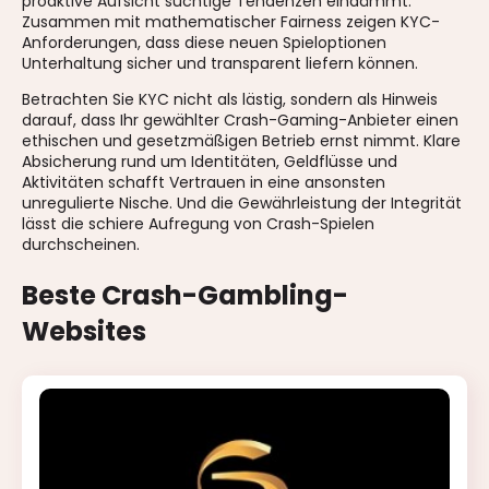
proaktive Aufsicht süchtige Tendenzen eindämmt.
Zusammen mit mathematischer Fairness zeigen KYC-
Anforderungen, dass diese neuen Spieloptionen
Unterhaltung sicher und transparent liefern können.
Betrachten Sie KYC nicht als lästig, sondern als Hinweis
darauf, dass Ihr gewählter Crash-Gaming-Anbieter einen
ethischen und gesetzmäßigen Betrieb ernst nimmt. Klare
Absicherung rund um Identitäten, Geldflüsse und
Aktivitäten schafft Vertrauen in eine ansonsten
unregulierte Nische. Und die Gewährleistung der Integrität
lässt die schiere Aufregung von Crash-Spielen
durchscheinen.
Beste Crash-Gambling-
Websites