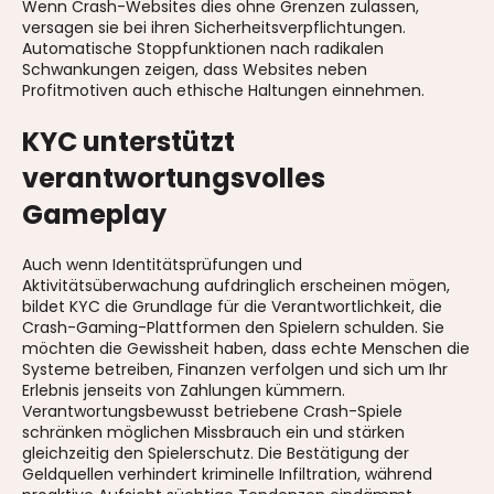
Wenn Crash-Websites dies ohne Grenzen zulassen,
versagen sie bei ihren Sicherheitsverpflichtungen.
Automatische Stoppfunktionen nach radikalen
Schwankungen zeigen, dass Websites neben
Profitmotiven auch ethische Haltungen einnehmen.
KYC unterstützt
verantwortungsvolles
Gameplay
Auch wenn Identitätsprüfungen und
Aktivitätsüberwachung aufdringlich erscheinen mögen,
bildet KYC die Grundlage für die Verantwortlichkeit, die
Crash-Gaming-Plattformen den Spielern schulden. Sie
möchten die Gewissheit haben, dass echte Menschen die
Systeme betreiben, Finanzen verfolgen und sich um Ihr
Erlebnis jenseits von Zahlungen kümmern.
Verantwortungsbewusst betriebene Crash-Spiele
schränken möglichen Missbrauch ein und stärken
gleichzeitig den Spielerschutz. Die Bestätigung der
Geldquellen verhindert kriminelle Infiltration, während