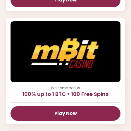
Welcome bonus
100% up to 1 BTC + 100 Free Spins
Play Now