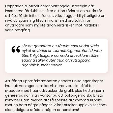
Cappadocia introducerar Martingale-strategin där
insatserna fördubblas efter att ha förlorat en runda för
att återfå sin initiala förlust, vilket lägger till ytterligare en
nivå av spänning tillsammans med bra taktik för
användare som måste analysera risker mot fördelar i
varje omgång.
För att garantera ett rättvist spel under varje
cykel används en slumptalsgenerator i denna
titel. Enligt tidigare nämnda utvecklare tillåter
sådana saker autentiska oförutsägbara
ögonblick under spelet.
Att fånga uppmärksamheten genom unika egenskaper
inuti utmaningar som kombinerar visuella effekter
skapade med häpnadsväckande grafik plus hettan som
genereras när man väntar på att ballongerna ska brista
kommer utan tvekan att få spelare att komma tillbaka
mer än bara några gånger, vilket orsakar upplevelser som
aldrig tidigare skådats någon annanstans!