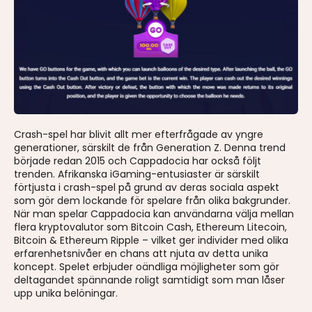
Crash-spel har blivit allt mer efterfrågade av yngre
generationer, särskilt de från Generation Z. Denna trend
började redan 2015 och Cappadocia har också följt
trenden. Afrikanska iGaming-entusiaster är särskilt
förtjusta i crash-spel på grund av deras sociala aspekt
som gör dem lockande för spelare från olika bakgrunder.
När man spelar Cappadocia kan användarna välja mellan
flera kryptovalutor som Bitcoin Cash, Ethereum Litecoin,
Bitcoin & Ethereum Ripple – vilket ger individer med olika
erfarenhetsnivåer en chans att njuta av detta unika
koncept. Spelet erbjuder oändliga möjligheter som gör
deltagandet spännande roligt samtidigt som man låser
upp unika belöningar.