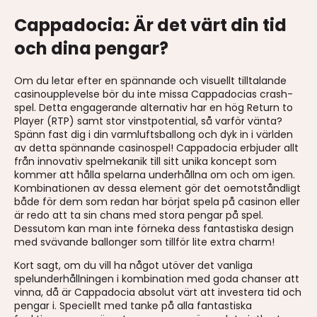
Cappadocia: Är det värt din tid
och dina pengar?
Om du letar efter en spännande och visuellt tilltalande
casinoupplevelse bör du inte missa Cappadocias crash-
spel. Detta engagerande alternativ har en hög Return to
Player (RTP) samt stor vinstpotential, så varför vänta?
Spänn fast dig i din varmluftsballong och dyk in i världen
av detta spännande casinospel! Cappadocia erbjuder allt
från innovativ spelmekanik till sitt unika koncept som
kommer att hålla spelarna underhållna om och om igen.
Kombinationen av dessa element gör det oemotståndligt
både för dem som redan har börjat spela på casinon eller
är redo att ta sin chans med stora pengar på spel.
Dessutom kan man inte förneka dess fantastiska design
med svävande ballonger som tillför lite extra charm!
Kort sagt, om du vill ha något utöver det vanliga
spelunderhållningen i kombination med goda chanser att
vinna, då är Cappadocia absolut värt att investera tid och
pengar i. Speciellt med tanke på alla fantastiska