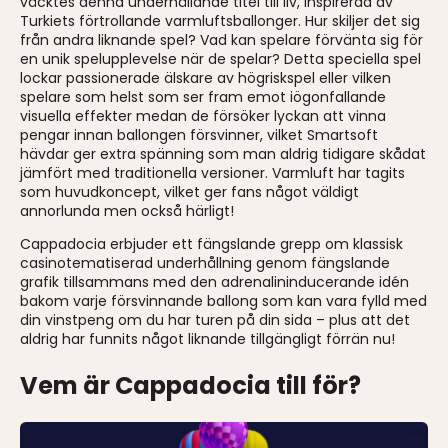
väcktes denna underhållande titel till liv, inspirerad av
Turkiets förtrollande varmluftsballonger. Hur skiljer det sig
från andra liknande spel? Vad kan spelare förvänta sig för
en unik spelupplevelse när de spelar? Detta speciella spel
lockar passionerade älskare av högriskspel eller vilken
spelare som helst som ser fram emot iögonfallande
visuella effekter medan de försöker lyckan att vinna
pengar innan ballongen försvinner, vilket Smartsoft
hävdar ger extra spänning som man aldrig tidigare skådat
jämfört med traditionella versioner. Varmluft har tagits
som huvudkoncept, vilket ger fans något väldigt
annorlunda men också härligt!
Cappadocia erbjuder ett fängslande grepp om klassisk
casinotematiserad underhållning genom fängslande
grafik tillsammans med den adrenalininducerande idén
bakom varje försvinnande ballong som kan vara fylld med
din vinstpeng om du har turen på din sida – plus att det
aldrig har funnits något liknande tillgängligt förrän nu!
Vem är Cappadocia till för?