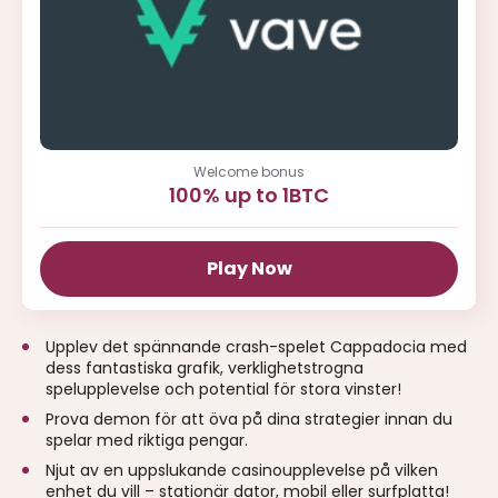
Welcome bonus
100% up to 1BTC
Play Now
Upplev det spännande crash-spelet Cappadocia med
dess fantastiska grafik, verklighetstrogna
spelupplevelse och potential för stora vinster!
Prova demon för att öva på dina strategier innan du
spelar med riktiga pengar.
Njut av en uppslukande casinoupplevelse på vilken
enhet du vill – stationär dator, mobil eller surfplatta!