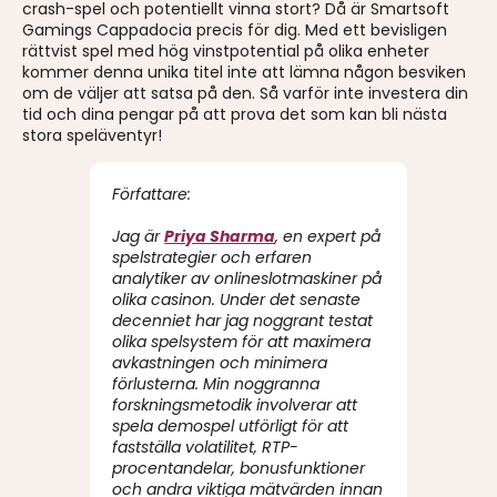
crash-spel och potentiellt vinna stort? Då är Smartsoft
Gamings Cappadocia precis för dig. Med ett bevisligen
rättvist spel med hög vinstpotential på olika enheter
kommer denna unika titel inte att lämna någon besviken
om de väljer att satsa på den. Så varför inte investera din
tid och dina pengar på att prova det som kan bli nästa
stora speläventyr!
Författare:
Jag är
Priya Sharma
, en expert på
spelstrategier och erfaren
analytiker av onlineslotmaskiner på
olika casinon. Under det senaste
decenniet har jag noggrant testat
olika spelsystem för att maximera
avkastningen och minimera
förlusterna. Min noggranna
forskningsmetodik involverar att
spela demospel utförligt för att
fastställa volatilitet, RTP-
procentandelar, bonusfunktioner
och andra viktiga mätvärden innan