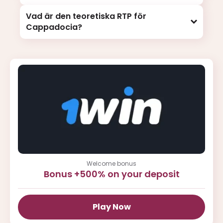
Vad är den teoretiska RTP för
Cappadocia?
Welcome bonus
Bonus +500% on your deposit
Play Now