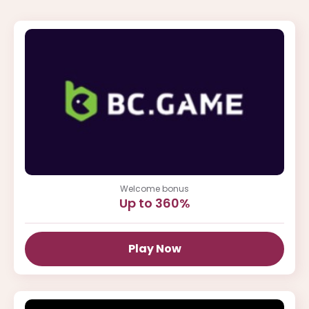
Welcome bonus
Up to 360%
Play Now