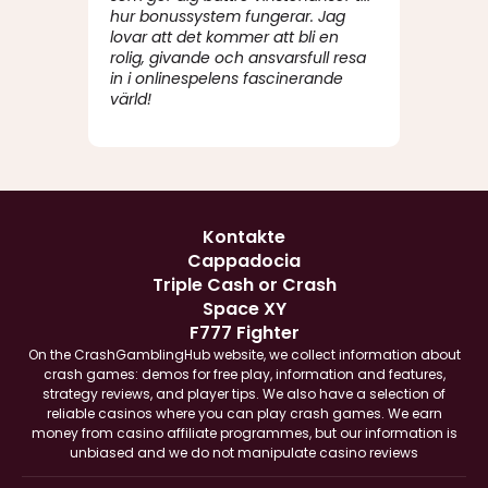
hur bonussystem fungerar. Jag
lovar att det kommer att bli en
rolig, givande och ansvarsfull resa
in i onlinespelens fascinerande
värld!
Kontakte
Cappadocia
Triple Cash or Crash
Space XY
F777 Fighter
On the CrashGamblingHub website, we collect information about
crash games: demos for free play, information and features,
strategy reviews, and player tips. We also have a selection of
reliable casinos where you can play crash games. We earn
money from casino affiliate programmes, but our information is
unbiased and we do not manipulate casino reviews