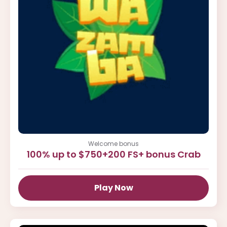
Welcome bonus
100% up to $750+200 FS+ bonus Crab
Play Now