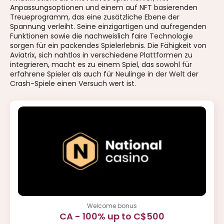
Anpassungsoptionen und einem auf NFT basierenden
Treueprogramm, das eine zusätzliche Ebene der
Spannung verleiht. Seine einzigartigen und aufregenden
Funktionen sowie die nachweislich faire Technologie
sorgen für ein packendes Spielerlebnis. Die Fähigkeit von
Aviatrix, sich nahtlos in verschiedene Plattformen zu
integrieren, macht es zu einem Spiel, das sowohl für
erfahrene Spieler als auch für Neulinge in der Welt der
Crash-Spiele einen Versuch wert ist.
Welcome bonus
CA - 100% up to C$500