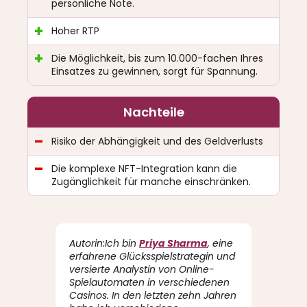
persönliche Note.
Hoher RTP
Die Möglichkeit, bis zum 10.000-fachen Ihres
Einsatzes zu gewinnen, sorgt für Spannung.
Nachteile
Risiko der Abhängigkeit und des Geldverlusts
Die komplexe NFT-Integration kann die
Zugänglichkeit für manche einschränken.
Autorin:Ich bin
Priya Sharma
, eine
erfahrene Glücksspielstrategin und
versierte Analystin von Online-
Spielautomaten in verschiedenen
Casinos. In den letzten zehn Jahren