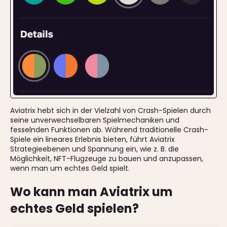
Aviatrix hebt sich in der Vielzahl von Crash-Spielen durch
seine unverwechselbaren Spielmechaniken und
fesselnden Funktionen ab. Während traditionelle Crash-
Spiele ein lineares Erlebnis bieten, führt Aviatrix
Strategieebenen und Spannung ein, wie z. B. die
Möglichkeit, NFT-Flugzeuge zu bauen und anzupassen,
wenn man um echtes Geld spielt.
Wo kann man Aviatrix um
echtes Geld spielen?