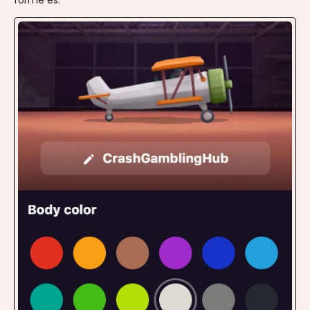
forme es.