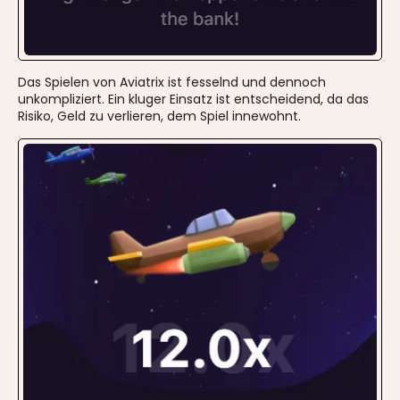
Das Spielen von Aviatrix ist fesselnd und dennoch
unkompliziert. Ein kluger Einsatz ist entscheidend, da das
Risiko, Geld zu verlieren, dem Spiel innewohnt.