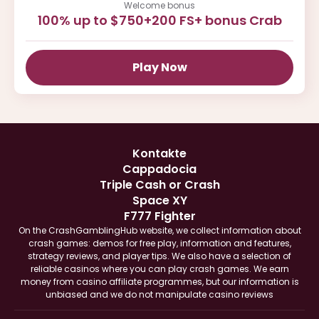
Welcome bonus
100% up to $750+200 FS+ bonus Crab
Play Now
Kontakte
Cappadocia
Triple Cash or Crash
Space XY
F777 Fighter
On the CrashGamblingHub website, we collect information about
crash games: demos for free play, information and features,
strategy reviews, and player tips. We also have a selection of
reliable casinos where you can play crash games. We earn
money from casino affiliate programmes, but our information is
unbiased and we do not manipulate casino reviews