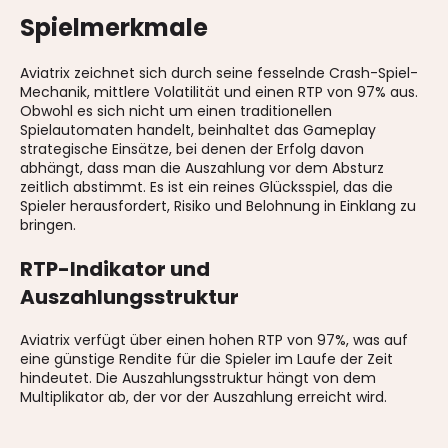
Spielmerkmale
Aviatrix zeichnet sich durch seine fesselnde Crash-Spiel-
Mechanik, mittlere Volatilität und einen RTP von 97% aus.
Obwohl es sich nicht um einen traditionellen
Spielautomaten handelt, beinhaltet das Gameplay
strategische Einsätze, bei denen der Erfolg davon
abhängt, dass man die Auszahlung vor dem Absturz
zeitlich abstimmt. Es ist ein reines Glücksspiel, das die
Spieler herausfordert, Risiko und Belohnung in Einklang zu
bringen.
RTP-Indikator und
Auszahlungsstruktur
Aviatrix verfügt über einen hohen RTP von 97%, was auf
eine günstige Rendite für die Spieler im Laufe der Zeit
hindeutet. Die Auszahlungsstruktur hängt von dem
Multiplikator ab, der vor der Auszahlung erreicht wird.