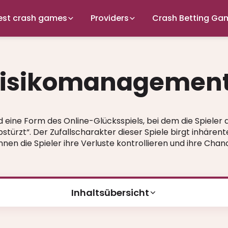
est crash games
Providers
Crash Betting Ga
Risikomanagemen
d eine Form des Online-Glücksspiels, bei dem die Spieler 
bstürzt“. Der Zufallscharakter dieser Spiele birgt inhärent
n die Spieler ihre Verluste kontrollieren und ihre Chan
Inhaltsübersicht