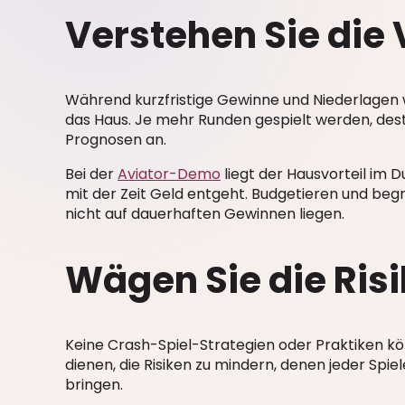
Verstehen Sie die V
Während kurzfristige Gewinne und Niederlagen w
das Haus. Je mehr Runden gespielt werden, des
Prognosen an.
Bei der
Aviator-Demo
liegt der Hausvorteil im D
mit der Zeit Geld entgeht. Budgetieren und begr
nicht auf dauerhaften Gewinnen liegen.
Wägen Sie die Risi
Keine Crash-Spiel-Strategien oder Praktiken kön
dienen, die Risiken zu mindern, denen jeder Sp
bringen.