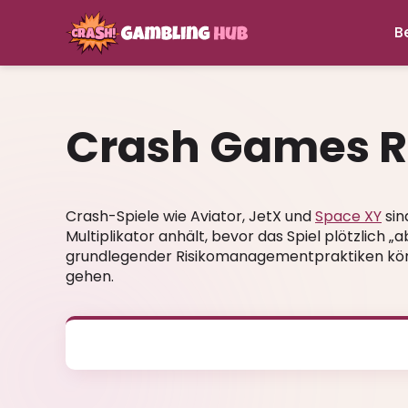
B
Crash Games 
Crash-Spiele wie Aviator, JetX und
Space XY
sin
Multiplikator anhält, bevor das Spiel plötzlich „a
grundlegender Risikomanagementpraktiken könne
gehen.