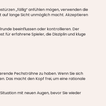
stürzen „fällig“ anfühlen mögen, verwenden die
it auf lange Sicht unmöglich macht. Akzeptieren
runde beeinflussen oder kontrollieren. Der
 für erfahrene Spieler, die Disziplin und kluge
rierende Pechsträhne zu haben. Wenn Sie sich
len. Das macht den Kopf frei, um eine rationale
Situation mit neuen Augen, bevor Sie wieder