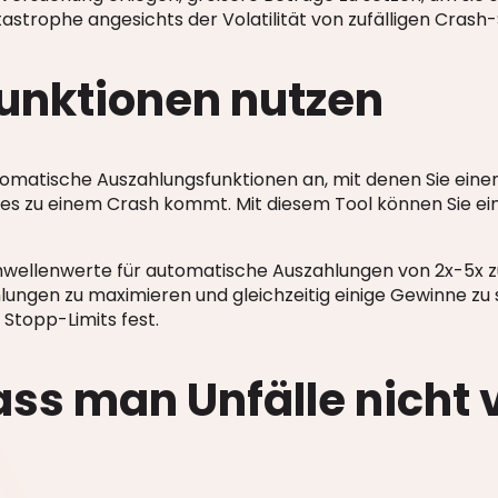
tastrophe angesichts der Volatilität von zufälligen Crash-
nktionen nutzen
omatische Auszahlungsfunktionen an, mit denen Sie einen
 zu einem Crash kommt. Mit diesem Tool können Sie einen
chwellenwerte für automatische Auszahlungen von 2x-5x z
ungen zu maximieren und gleichzeitig einige Gewinne zu s
 Stopp-Limits fest.
dass man Unfälle nicht