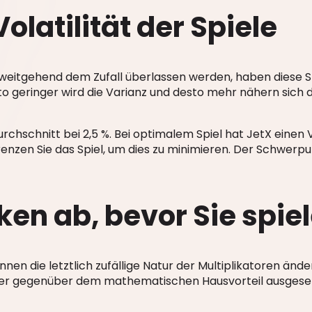
olatilität der Spiele
eitgehend dem Zufall überlassen werden, haben diese Spi
to geringer wird die Varianz und desto mehr nähern sic
urchschnitt bei 2,5 %. Bei optimalem Spiel hat JetX einen V
enzen Sie das Spiel, um dies zu minimieren. Der Schwerpu
ken ab, bevor Sie spie
nen die letztlich zufällige Natur der Multiplikatoren än
ieler gegenüber dem mathematischen Hausvorteil ausgesetz