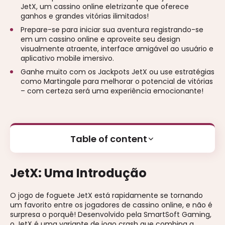
JetX, um cassino online eletrizante que oferece
Play Demo
ganhos e grandes vitórias ilimitados!
Prepare-se para iniciar sua aventura registrando-se
em um cassino online e aproveite seu design
visualmente atraente, interface amigável ao usuário e
aplicativo mobile imersivo.
Ganhe muito com os Jackpots JetX ou use estratégias
como Martingale para melhorar o potencial de vitórias
– com certeza será uma experiência emocionante!
Table of content
JetX: Uma Introdução
O jogo de foguete JetX está rapidamente se tornando
um favorito entre os jogadores de cassino online, e não é
surpresa o porquê! Desenvolvido pela SmartSoft Gaming,
o JetX é uma variante de jogo crash que combina a