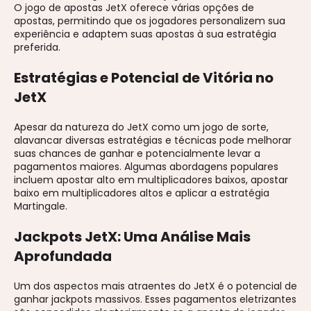
O jogo de apostas JetX oferece várias opções de
apostas, permitindo que os jogadores personalizem sua
experiência e adaptem suas apostas à sua estratégia
preferida.
Estratégias e Potencial de Vitória no
JetX
Apesar da natureza do JetX como um jogo de sorte,
alavancar diversas estratégias e técnicas pode melhorar
suas chances de ganhar e potencialmente levar a
pagamentos maiores. Algumas abordagens populares
incluem apostar alto em multiplicadores baixos, apostar
baixo em multiplicadores altos e aplicar a estratégia
Martingale.
Jackpots JetX: Uma Análise Mais
Aprofundada
Um dos aspectos mais atraentes do JetX é o potencial de
ganhar jackpots massivos. Esses pagamentos eletrizantes