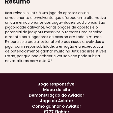
Resumo
Resumindo, o JetX é um jogo de apostas online
emocionante e envolvente que oferece uma alternativa
única e emocionante aos caça-níqueis tradicionais. Sua
jogabilidade cativante, várias opções de apostas e o
potencial de jackpots massivos o tornam uma escolha
atraente para jogadores de cassino em todo o mundo.
Embora seja crucial estar atento aos riscos envolvidos e
jogar com responsabilidade, a emoção e a expectativa
de potencialmente ganhar muito no JetX são irresistíveis.
Então, por que não arriscar e ver se você pode subir a
novas alturas com o JetX?
Jogo responsável
Mapa do site
Demonstração do Aviador
Jogo de Aviator
Como ganhar o Aviator
F777 Fighter