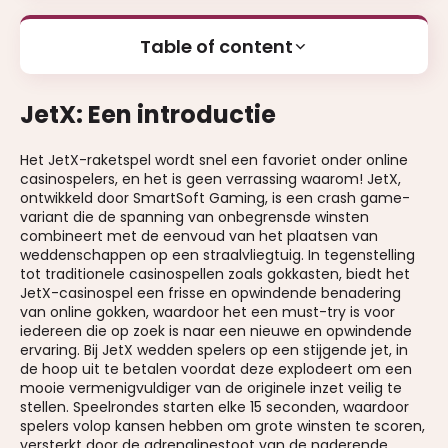
Table of content
JetX: Een introductie
Het JetX-raketspel wordt snel een favoriet onder online
casinospelers, en het is geen verrassing waarom! JetX,
ontwikkeld door SmartSoft Gaming, is een crash game-
variant die de spanning van onbegrensde winsten
combineert met de eenvoud van het plaatsen van
weddenschappen op een straalvliegtuig. In tegenstelling
tot traditionele casinospellen zoals gokkasten, biedt het
JetX-casinospel een frisse en opwindende benadering
van online gokken, waardoor het een must-try is voor
iedereen die op zoek is naar een nieuwe en opwindende
ervaring. Bij JetX wedden spelers op een stijgende jet, in
de hoop uit te betalen voordat deze explodeert om een
mooie vermenigvuldiger van de originele inzet veilig te
stellen. Speelrondes starten elke 15 seconden, waardoor
spelers volop kansen hebben om grote winsten te scoren,
versterkt door de adrenalinestoot van de naderende