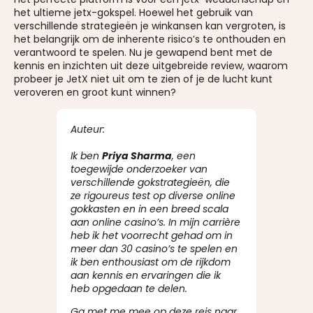
het ultieme jetx-gokspel. Hoewel het gebruik van
verschillende strategieën je winkansen kan vergroten, is
het belangrijk om de inherente risico’s te onthouden en
verantwoord te spelen. Nu je gewapend bent met de
kennis en inzichten uit deze uitgebreide review, waarom
probeer je JetX niet uit om te zien of je de lucht kunt
veroveren en groot kunt winnen?
Auteur:
Ik ben
Priya Sharma
, een
toegewijde onderzoeker van
verschillende gokstrategieën, die
ze rigoureus test op diverse online
gokkasten en in een breed scala
aan online casino’s. In mijn carrière
heb ik het voorrecht gehad om in
meer dan 30 casino’s te spelen en
ik ben enthousiast om de rijkdom
aan kennis en ervaringen die ik
heb opgedaan te delen.
Ga met me mee op deze reis naar