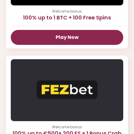
Welcome bonus
100% up to 1 BTC + 100 Free Spins
Play Now
Welcome bonus
100% up to €500+ 200 FS + 1 Bonus Crab