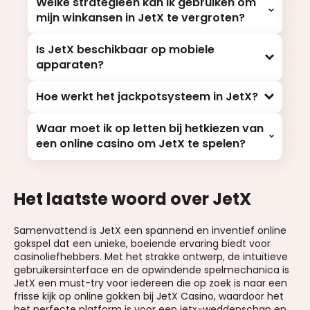
Welke strategieën kan ik gebruiken om
mijn winkansen in JetX te vergroten?
Is JetX beschikbaar op mobiele
apparaten?
Hoe werkt het jackpotsysteem in JetX?
Waar moet ik op letten bij hetkiezen van
een online casino om JetX te spelen?
Het laatste woord over JetX
Samenvattend is JetX een spannend en inventief online
gokspel dat een unieke, boeiende ervaring biedt voor
casinoliefhebbers. Met het strakke ontwerp, de intuïtieve
gebruikersinterface en de opwindende spelmechanica is
JetX een must-try voor iedereen die op zoek is naar een
frisse kijk op online gokken bij JetX Casino, waardoor het
het perfecte platform is voor een jetx-weddenschap en