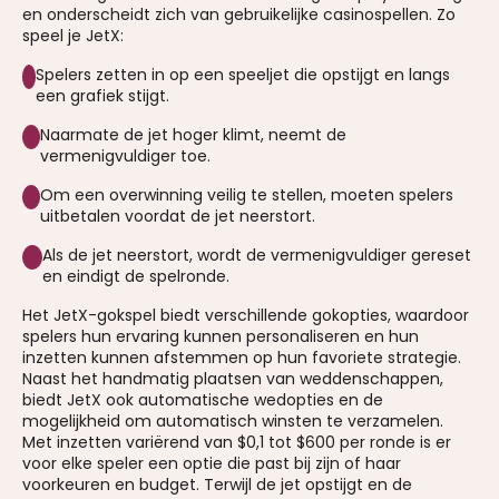
en onderscheidt zich van gebruikelijke casinospellen. Zo
speel je JetX:
Spelers zetten in op een speeljet die opstijgt en langs
een grafiek stijgt.
Naarmate de jet hoger klimt, neemt de
vermenigvuldiger toe.
Om een overwinning veilig te stellen, moeten spelers
uitbetalen voordat de jet neerstort.
Als de jet neerstort, wordt de vermenigvuldiger gereset
en eindigt de spelronde.
Het JetX-gokspel biedt verschillende gokopties, waardoor
spelers hun ervaring kunnen personaliseren en hun
inzetten kunnen afstemmen op hun favoriete strategie.
Naast het handmatig plaatsen van weddenschappen,
biedt JetX ook automatische wedopties en de
mogelijkheid om automatisch winsten te verzamelen.
Met inzetten variërend van $0,1 tot $600 per ronde is er
voor elke speler een optie die past bij zijn of haar
voorkeuren en budget. Terwijl de jet opstijgt en de