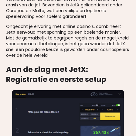
crash van de jet. Bovendien is JetX gelicentieerd onder
Curaçao en Malta, wat een veilige en legitieme
speelervaring voor spelers garandeert.
Ongeacht je ervaring met online casino’s, combineert
JetX eenvoud met spanning op een boeiende manier.
Met de gemakkelijk te begrijpen regels en de mogelijkheid
voor enorme uitbetalingen, is het geen wonder dat JetX
snel een populaire keuze is geworden onder casinospelers
over de hele wereld.
Aan de slag met JetX:
Registratie en eerste setup