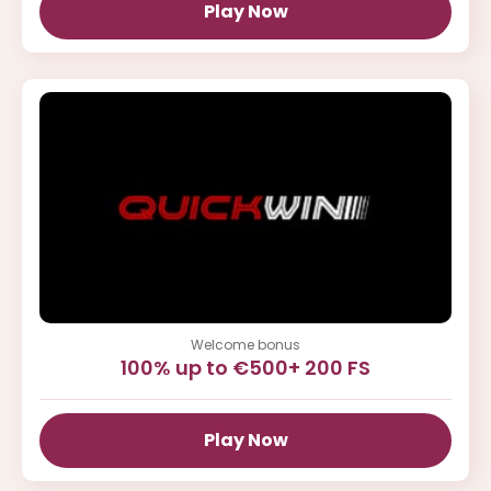
Play Now
Welcome bonus
100% up to €500+ 200 FS
Play Now