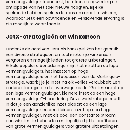
vermenigvuldiger toeneemt, bereiken de opwinding en
anticipatie van het spel nieuwe hoogten. Bij elke
spelronde hebben spelers de kans om groot te winnen,
waardoor JetX een opwindende en verslavende ervaring is
die moeilijk te weerstaan is.
JetX-strategieën en winkansen
Ondanks de aard van JetX als kansspel, kan het gebruik
van diverse strategieën en technieken je winkansen
vergroten en mogelijk leiden tot grotere uitbetalingen.
Enkele populaire benaderingen zijn het inzetten op lage
vermenigvuldigers, het inzetten op hoge
vermenigvuldigers en het toepassen van de Martingale-
strategie, waarbij je je inzet na elk verlies verdubbelt. Een
andere strategie om te overwegen is de “Grotere inzet op
een lage vermenigvuldiger, kleinere inzet op een hoge
vermenigvuldiger”-benadering. Deze wetstrategie houdt
in dat je een aanzienlijke inzet plaatst op een lage
vermenigvuldiger en een kleinere inzet op een hoge
vermenigvuldiger, met als doel een constante stroom
aan winsten te behouden en tegelijkertijd te profiteren
van grote vermenigvuldigers voor grotere uitbetalingen.