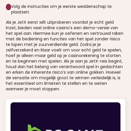
Volg de instructies om je eerste weddenschap te
plaatsen.
Als je JetX eerst wilt uitproberen voordat je echt geld
inzet, bieden veel online casino’s een demo-versie van
het spel aan. Hiermee kun je oefenen en vertrouwd raken
met de bediening en functies van het spel zonder risico
te lopen met je zuurverdiende geld. Zodra je je
zelfverzekerd en klaar voelt om voor echt geld te spelen,
hoef je alleen maar geld op je casinorekening te storten
en te beginnen met spelen. Als je aan je JetX-reis begint,
houd dan het belang van verantwoord spel in gedachten
en erken de inherente risico’s van online gokken. Hoewel
de sensatie om mogelijk groot te winnen verleidelijk is, is
het essentieel om limieten te stellen en te weten
wanneer je moet stoppen.