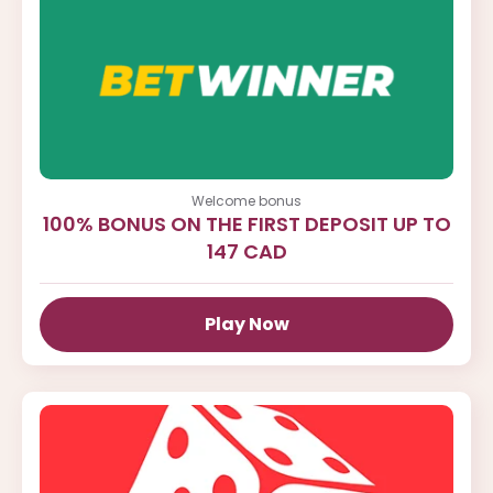
Welcome bonus
100% BONUS ON THE FIRST DEPOSIT UP TO
147 CAD
Play Now