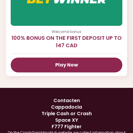
Welcome bonus
100% BONUS ON THE FIRST DEPOSIT UP TO
147 CAD
Play Now
Contacten
Cappadocia
Triple Cash or Crash
Space XY
F777 Fighter
On the CrashGamblingHub website, we collect information about