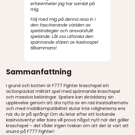
erfarenheter jag har samlat på
mig.
Följ med mig på denna resa in i
den fascinerande världen av
spelstrategier och ansvarsfullt
spelande. Låt oss utforska den
spännande sfären av kasinospel
tillsammans!
Sammanfattning
I grund och botten är F777 Fighter kraschspel ett
actionpackat militärt spel med spännande kraschspel
och massiva belöningar. Spelare kan skräddarsy sin
upplevelse genom att dra nytta av en rad insatsalternativ
och med mobilkompatibilitet slutar inte roligheterna ens
när du är på språng! Om du letar efter ett lockande
kasinoäventyr eller bara vill prova något nytt när det gäller
kraschspel – det råder ingen tvekan om att det är värt att
snurra på F777 Fighter!