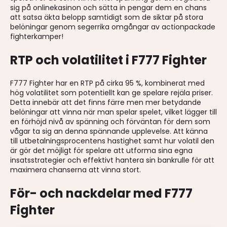
sig på onlinekasinon och sätta in pengar dem en chans
att satsa äkta belopp samtidigt som de siktar på stora
belöningar genom segerrika omgångar av actionpackade
fighterkamper!
RTP och volatilitet i F777 Fighter
F777 Fighter har en RTP på cirka 95 %, kombinerat med
hög volatilitet som potentiellt kan ge spelare rejäla priser.
Detta innebär att det finns färre men mer betydande
belöningar att vinna när man spelar spelet, vilket lägger till
en förhöjd nivå av spänning och förväntan för dem som
vågar ta sig an denna spännande upplevelse. Att känna
till utbetalningsprocentens hastighet samt hur volatil den
är gör det möjligt för spelare att utforma sina egna
insatsstrategier och effektivt hantera sin bankrulle för att
maximera chanserna att vinna stort.
För- och nackdelar med F777
Fighter