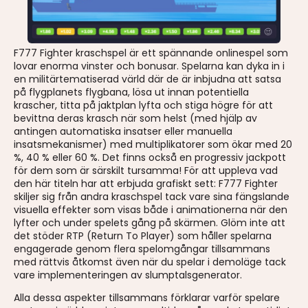
F777 Fighter kraschspel är ett spännande onlinespel som
lovar enorma vinster och bonusar. Spelarna kan dyka in i
en militärtematiserad värld där de är inbjudna att satsa
på flygplanets flygbana, lösa ut innan potentiella
krascher, titta på jaktplan lyfta och stiga högre för att
bevittna deras krasch när som helst (med hjälp av
antingen automatiska insatser eller manuella
insatsmekanismer) med multiplikatorer som ökar med 20
%, 40 % eller 60 %. Det finns också en progressiv jackpott
för dem som är särskilt tursamma! För att uppleva vad
den här titeln har att erbjuda grafiskt sett: F777 Fighter
skiljer sig från andra kraschspel tack vare sina fängslande
visuella effekter som visas både i animationerna när den
lyfter och under spelets gång på skärmen. Glöm inte att
det stöder RTP (Return To Player) som håller spelarna
engagerade genom flera spelomgångar tillsammans
med rättvis åtkomst även när du spelar i demoläge tack
vare implementeringen av slumptalsgenerator.
Alla dessa aspekter tillsammans förklarar varför spelare