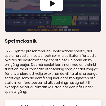
Spelmekanik
F777 Fighter presenterar en uppfriskande spelstil, där
spelarna sätter insatser och ser multiplikatorn fortsätta
öka tills de bestämmer sig för att lösa ut innan en ny
omgång börjar. Det här spelet kommer med en distinkt
funktion för automatisk utbetalning som gör det möjligt
för användare att välja exakt när de vill ta ut sina pengar
samtidigt som de också erbjuder dem möjligheten att
ställa in en förutbestämd utbetalningshastighet, till
exempel 5x för automatiska uttag om den nås under
spelets gång.