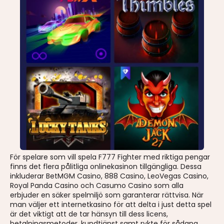
För spelare som vill spela F777 Fighter med riktiga pengar
finns det flera pålitliga onlinekasinon tillgängliga. Dessa
inkluderar BetMGM Casino, 888 Casino, LeoVegas Casino,
Royal Panda Casino och Casumo Casino som alla
erbjuder en säker spelmiljö som garanterar rättvisa. När
man väljer ett internetkasino för att delta i just detta spel
är det viktigt att de tar hänsyn till dess licens,
betalningsmetoder, kundtjänst samt rykte för sådana