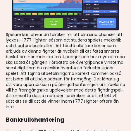
Spelare kan använda taktiker för att öka sina chanser att
lyckas i F777 Fighter, såsom att studera spelets mekanik
och hantera bankrullen. Att förstå alla funktioner som
erbjuds av denna fighter är nyckeln till att fatta smarta
beslut om när man ska ta ut pengar och hur mycket man
ska satsa åt gången. Förbättra de övergripande vinsterna
samtidigt som du minskar eventuella förluster under
spelet. Att tajma utbetalningarna korrekt kommer också
att bidra till att höja oddsen för framgång. Det lönar sig
att vara uppmärksam på pengarhanteringen om spelarna
vill ha framgångsrika upplevelser med detta fightingspel.
Att omsätta dessa metoder i praktiken är ett effektivt
sätt att se till att de vinner inom F777 Fighter oftare än
inte.
Bankrullshantering