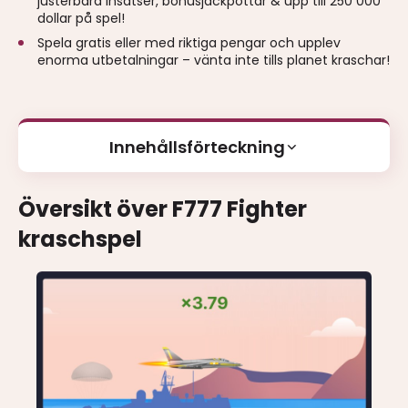
justerbara insatser, bonusjackpottar & upp till 250 000
dollar på spel!
Spela gratis eller med riktiga pengar och upplev
enorma utbetalningar – vänta inte tills planet kraschar!
Innehållsförteckning
Översikt över F777 Fighter
kraschspel