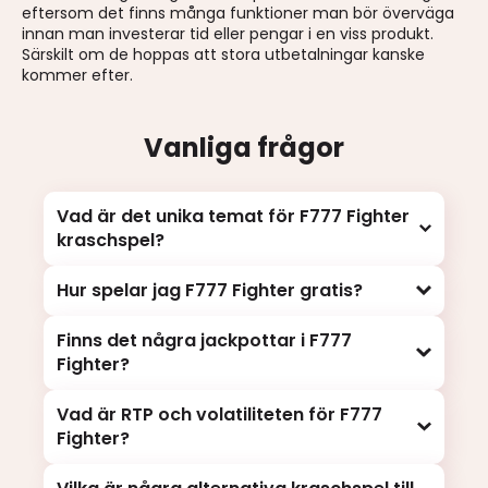
eftersom det finns många funktioner man bör överväga
innan man investerar tid eller pengar i en viss produkt.
Särskilt om de hoppas att stora utbetalningar kanske
kommer efter.
Vanliga frågor
Vad är det unika temat för F777 Fighter
kraschspel?
Hur spelar jag F777 Fighter gratis?
Finns det några jackpottar i F777
Fighter?
Vad är RTP och volatiliteten för F777
Fighter?