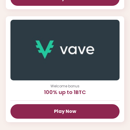
Welcome bonus
100% up to 1BTC
Play Now