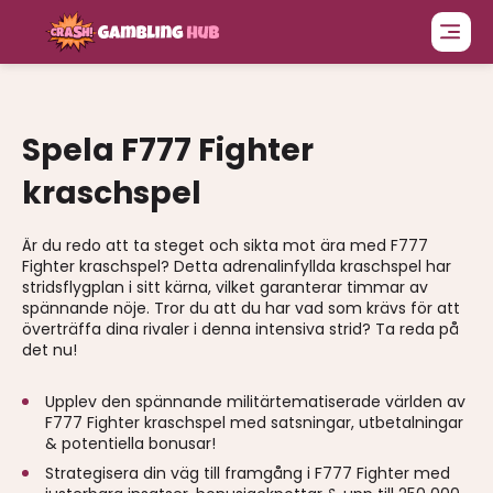
Spela F777 Fighter
kraschspel
Är du redo att ta steget och sikta mot ära med F777
Fighter kraschspel? Detta adrenalinfyllda kraschspel har
stridsflygplan i sitt kärna, vilket garanterar timmar av
spännande nöje. Tror du att du har vad som krävs för att
överträffa dina rivaler i denna intensiva strid? Ta reda på
det nu!
Play Now
Upplev den spännande militärtematiserade världen av
F777 Fighter kraschspel med satsningar, utbetalningar
Play Demo
& potentiella bonusar!
Strategisera din väg till framgång i F777 Fighter med