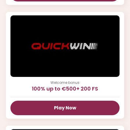
Welcome bonus
100% up to €500+ 200 FS
Play Now