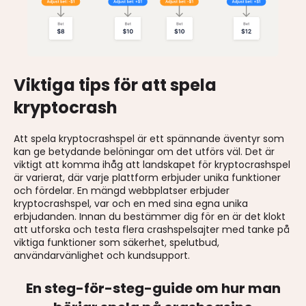
Viktiga tips för att spela
kryptocrash
Att spela kryptocrashspel är ett spännande äventyr som
kan ge betydande belöningar om det utförs väl. Det är
viktigt att komma ihåg att landskapet för kryptocrashspel
är varierat, där varje plattform erbjuder unika funktioner
och fördelar. En mängd webbplatser erbjuder
kryptocrashspel, var och en med sina egna unika
erbjudanden. Innan du bestämmer dig för en är det klokt
att utforska och testa flera crashspelsajter med tanke på
viktiga funktioner som säkerhet, spelutbud,
användarvänlighet och kundsupport.
En steg-för-steg-guide om hur man