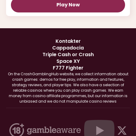
Play Now
Kontakter
Cappadocia
Triple Cash or Crash
Space XY
F777 Fighter
On the CrashGamblingHub website, we collect information about
crash games: demos for free play, information and features,
strategy reviews, and player tips. We also have a selection of
reliable casinos where you can play crash games. We earn
money from casino affiliate programmes, but our information is
unbiased and we do not manipulate casino reviews