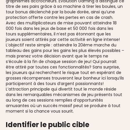
graphismes accrocheurs. Evolution Gaming a distingué ce
titre de ses pairs grâce à sa machine à tirer les boules, un
tour bonus déclenché par la boule dorée, ainsi qu’une
protection offerte contre les pertes en cas de crash.
Avec des multiplicateurs de mise pouvant atteindre 18
000 fois dans les jeux de base et 50 000 fois dans les
tours supplémentaires, il n’est pas étonnant que les
joueurs soient attirés par cette activité en ligne intense!
L’objectif reste simple : atteindre la 20ème marche du
tableau des gains pour les gains les plus élevés possibles –
mais prenez votre décision avant que le temps ne
s’écoule à la fin de chaque session de jeu! Qui pourrait
être attiré par toutes ces fonctionnalités? Sans surprise,
les joueurs qui recherchent le risque tout en espérant de
grosses récompenses trouveront leur bonheur ici lorsqu’ils
participeront à des tours d’argent passionnants!
L’attraction principale qui divertit tout le monde réside
dans les remarquables mécanismes de jeu présents tout
au long de ces sessions remplies d’opportunités
amusantes où un succès massif peut se produire à tout
moment si la chance vous sourit.
Identifier le public cible