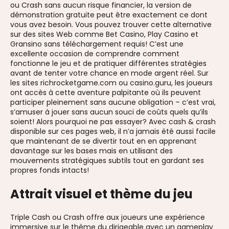
ou Crash sans aucun risque financier, la version de
démonstration gratuite peut être exactement ce dont
vous avez besoin. Vous pouvez trouver cette alternative
sur des sites Web comme Bet Casino, Play Casino et
Gransino sans téléchargement requis! C’est une
excellente occasion de comprendre comment
fonctionne le jeu et de pratiquer différentes stratégies
avant de tenter votre chance en mode argent réel. Sur
les sites richrocketgame.com ou casino.guru, les joueurs
ont accès à cette aventure palpitante où ils peuvent
participer pleinement sans aucune obligation – c’est vrai,
s’amuser à jouer sans aucun souci de coûts quels qu’ils
soient! Alors pourquoi ne pas essayer? Avec cash & crash
disponible sur ces pages web, il n’a jamais été aussi facile
que maintenant de se divertir tout en en apprenant
davantage sur les bases mais en utilisant des
mouvements stratégiques subtils tout en gardant ses
propres fonds intacts!
Attrait visuel et thème du jeu
Triple Cash ou Crash offre aux joueurs une expérience
immersive sur le thème du dirigeable avec un gameplay