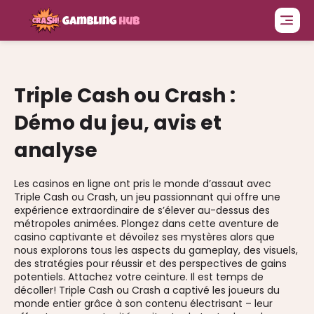
Triple Cash ou Crash :
Démo du jeu, avis et
analyse
Les casinos en ligne ont pris le monde d’assaut avec
Play Now
Triple Cash ou Crash, un jeu passionnant qui offre une
expérience extraordinaire de s’élever au-dessus des
métropoles animées. Plongez dans cette aventure de
casino captivante et dévoilez ses mystères alors que
nous explorons tous les aspects du gameplay, des visuels,
des stratégies pour réussir et des perspectives de gains
potentiels. Attachez votre ceinture. Il est temps de
décoller! Triple Cash ou Crash a captivé les joueurs du
monde entier grâce à son contenu électrisant – leur