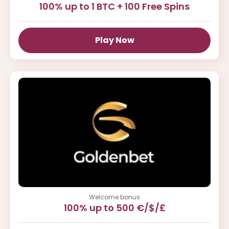
100% up to 1 BTC + 100 Free Spins
Play Now
Welcome bonus
100% up to 500 €/$/£