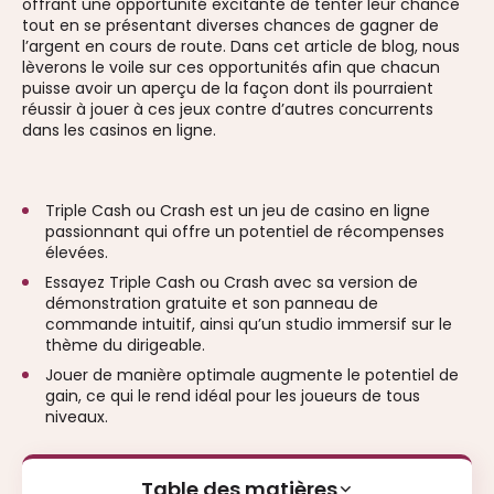
offrant une opportunité excitante de tenter leur chance
tout en se présentant diverses chances de gagner de
l’argent en cours de route. Dans cet article de blog, nous
lèverons le voile sur ces opportunités afin que chacun
puisse avoir un aperçu de la façon dont ils pourraient
réussir à jouer à ces jeux contre d’autres concurrents
dans les casinos en ligne.
Triple Cash ou Crash est un jeu de casino en ligne
passionnant qui offre un potentiel de récompenses
élevées.
Essayez Triple Cash ou Crash avec sa version de
démonstration gratuite et son panneau de
commande intuitif, ainsi qu’un studio immersif sur le
thème du dirigeable.
Jouer de manière optimale augmente le potentiel de
gain, ce qui le rend idéal pour les joueurs de tous
niveaux.
Table des matières